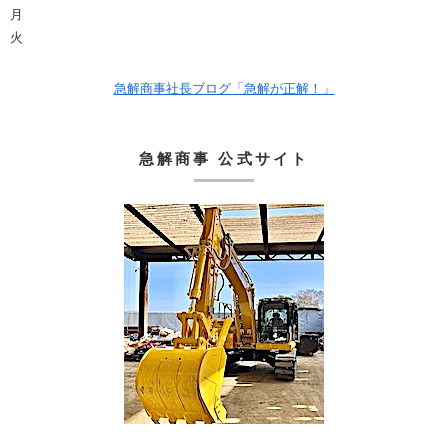
月
火
急解商事社長ブログ「急解が正解！」
急解商事 公式サイト