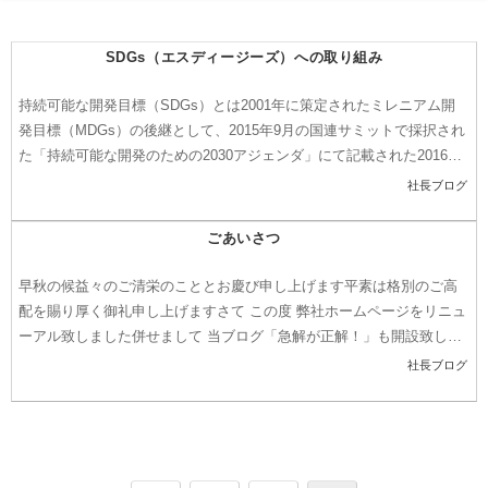
SDGs（エスディージーズ）への取り組み
持続可能な開発目標（SDGs）とは2001年に策定されたミレニアム開
発目標（MDGs）の後継として、2015年9月の国連サミットで採択され
た「持続可能な開発のための2030アジェンダ」にて記載された2016年
から2030年までの国際目標です...
社長ブログ
ごあいさつ
早秋の候益々のご清栄のこととお慶び申し上げます平素は格別のご高
配を賜り厚く御礼申し上げますさて この度 弊社ホームページをリニュ
ーアル致しました併せまして 当ブログ「急解が正解！」も開設致しま
した不定期ではございますが 発信して参る所存です...
社長ブログ