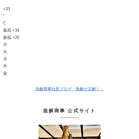
+
33
°
C
最高:
+
34
最低:
+
25
月
火
水
木
金
急解商事社長ブログ「急解が正解！」
急解商事 公式サイト